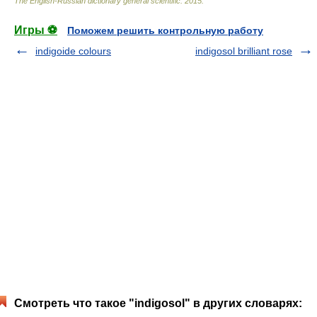
The English-Russian dictionary general scientific
.
2015
.
Игры ⚽
Поможем решить контрольную работу
indigoide colours
indigosol brilliant rose
Смотреть что такое "indigosol" в других словарях: