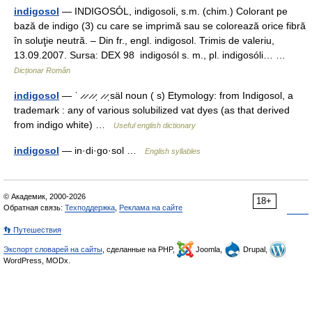
indigosol
— INDIGOSÓL, indigosoli, s.m. (chim.) Colorant pe
bază de indigo (3) cu care se imprimă sau se colorează orice fibră
în soluţie neutră. – Din fr., engl. indigosol. Trimis de valeriu,
13.09.2007. Sursa: DEX 98 indigosól s. m., pl. indigosóli… …
Dicționar Român
indigosol
— ˈ ̷ ̷ ̷ ̷ˌ ̷ ̷ˌsäl noun ( s) Etymology: from Indigosol, a
trademark : any of various solubilized vat dyes (as that derived
from indigo white) …
Useful english dictionary
indigosol
— in·di·go·sol …
English syllables
© Академик, 2000-2026
18+
Обратная связь:
Техподдержка
,
Реклама на сайте
👣 Путешествия
Экспорт словарей на сайты
, сделанные на PHP,
Joomla,
Drupal,
WordPress, MODx.