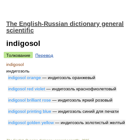
The English-Russian dictionary general
scientific
indigosol
Толкование
Перевод
indigosol
индигозоль
indigosol orange
— индигозоль оранжевый
indigosol red violet
— индигозоль краснофиолетовый
indigosol brilliant rose
— индигозоль яркий розовый
indigosol printing blue
— индигозоль синий для печати
indigosol golden yellow
— индигозоль золотистый желтый